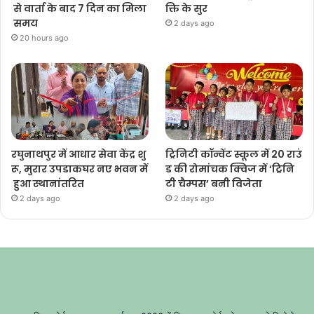
से वार्ता के बाद 7 दिन का मिला
क्ति के सुर
समय
2 days ago
20 hours ago
रघुनाथपुर में आधार सेवा केंद्र शु
ट्रिनिटी कॉन्वेंट स्कूल में 20 राउं
रू, मुरार उपडाकघर नए भवन में
ड की रोमांचक क्विज में ‘ट्रिनि
हुआ स्थानांतरित
टी चैम्पस’ बनी विजेता
2 days ago
2 days ago