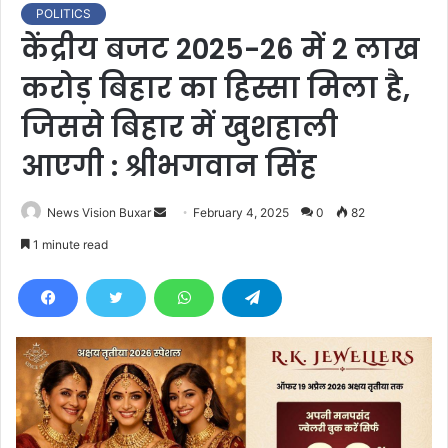
POLITICS
केंद्रीय बजट 2025-26 में 2 लाख
करोड़ बिहार का हिस्सा मिला है,
जिससे बिहार में खुशहाली
आएगी : श्रीभगवान सिंह
News Vision Buxar
S
February 4, 2025
0
82
e
1 minute read
n
d
a
n
e
m
a
i