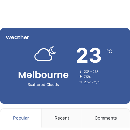
Weather
23
℃
Melbourne
23º - 23º
75%
2.57 km/h
Scattered Clouds
Popular
Recent
Comments