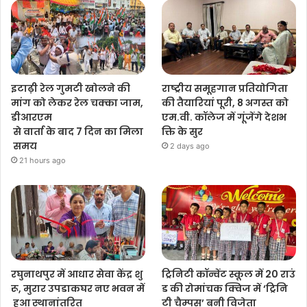
इटाढ़ी रेल गुमटी खोलने की
राष्ट्रीय समूहगान प्रतियोगिता
मांग को लेकर रेल चक्का जाम,
की तैयारियां पूरी, 8 अगस्त को
डीआरएम
एम.वी. कॉलेज में गूंजेंगे देशभ
से वार्ता के बाद 7 दिन का मिला
क्ति के सुर
समय
2 days ago
21 hours ago
रघुनाथपुर में आधार सेवा केंद्र शु
ट्रिनिटी कॉन्वेंट स्कूल में 20 राउं
रू, मुरार उपडाकघर नए भवन में
ड की रोमांचक क्विज में ‘ट्रिनि
हुआ स्थानांतरित
टी चैम्पस’ बनी विजेता