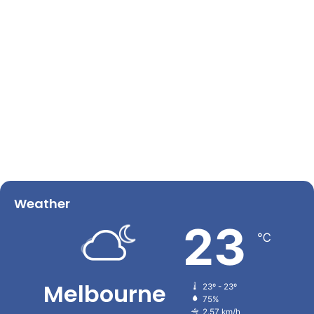
Weather
23
℃
Melbourne
23º - 23º
75%
2.57 km/h