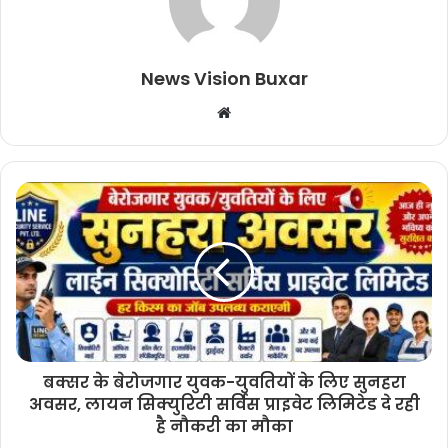
News Vision Buxar
W
e
b
s
i
t
e
बक्सर के बेरोजगार युवक-युवतियों के लिए सुनहरा
अवसर, लायन सिक्युरिटी सर्विस प्राइवेट लिमिटेड दे रही
है नौकरी का मौका