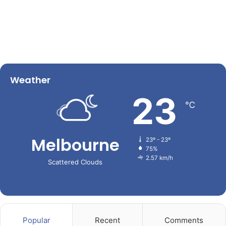
Weather
23
℃
Melbourne
23º - 23º
75%
2.57 km/h
Scattered Clouds
Popular
Recent
Comments