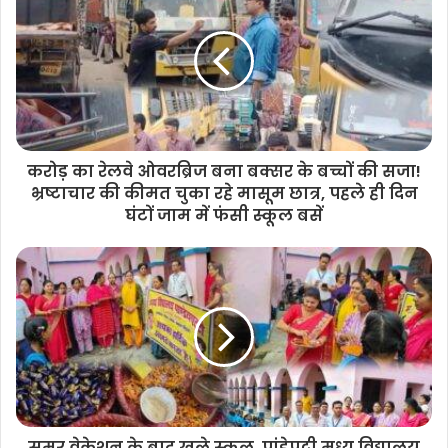
t
e
करोड़ का रेलवे ओवरब्रिज बना बक्सर के बच्चों की सजा!
भ्रष्टाचार की कीमत चुका रहे मासूम छात्र, पहले ही दिन
घंटों जाम में फंसी स्कूल बसें
समर वेकेशन के बाद खुले स्कूल, पांडेपट्टी मध्य विद्यालय