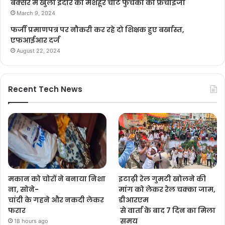
बक्सर में खुला इंदौर का मशहूर चाट फुचका का फ्रेंचाइजी
March 9, 2024
फर्जी प्रमाणपत्र पर नौकरी कर रहे दो शिक्षक हुए बर्खास्त,
एफआईआर दर्ज
August 22, 2024
Recent Tech News
मकान को चोरों ने बनाया निशा
इटाढ़ी रेल गुमटी खोलने की
ना, सोने-
मांग को लेकर रेल चक्का जाम,
चांदी के गहने और नकदी लेकर
डीआरएम
फरार
से वार्ता के बाद 7 दिन का मिला
समय
18 hours ago