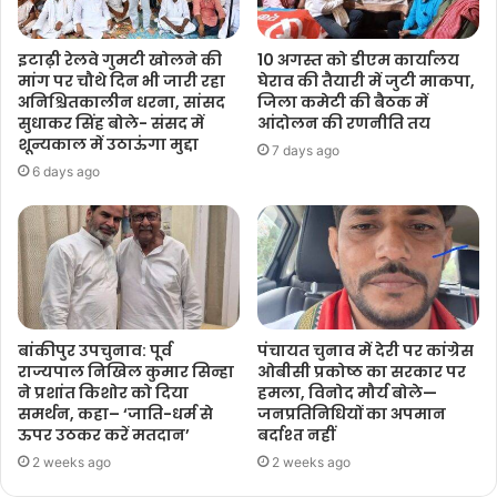
इटाढ़ी रेलवे गुमटी खोलने की
10 अगस्त को डीएम कार्यालय
मांग पर चौथे दिन भी जारी रहा
घेराव की तैयारी में जुटी माकपा,
अनिश्चितकालीन धरना, सांसद
जिला कमेटी की बैठक में
सुधाकर सिंह बोले- संसद में
आंदोलन की रणनीति तय
शून्यकाल में उठाऊंगा मुद्दा
7 days ago
6 days ago
बांकीपुर उपचुनाव: पूर्व
पंचायत चुनाव में देरी पर कांग्रेस
राज्यपाल निखिल कुमार सिन्हा
ओबीसी प्रकोष्ठ का सरकार पर
ने प्रशांत किशोर को दिया
हमला, विनोद मौर्य बोले—
समर्थन, कहा– ‘जाति-धर्म से
जनप्रतिनिधियों का अपमान
ऊपर उठकर करें मतदान’
बर्दाश्त नहीं
2 weeks ago
2 weeks ago