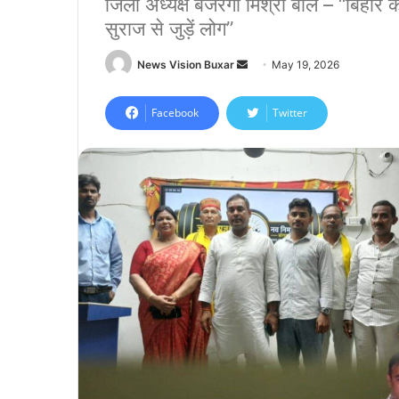
जिला अध्यक्ष बजरंगी मिश्रा बोले – “बिहार
सुराज से जुड़ें लोग”
News Vision Buxar
S
May 19, 2026
e
n
Facebook
Twitter
d
a
n
e
m
a
i
l