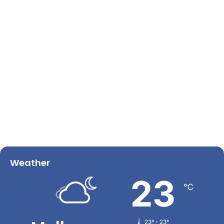
Weather
23
℃
23º - 23º