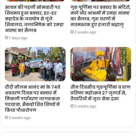
सावन की पहली सोमवारी पर
गुरु पूर्णिमा पर बक्सर के मंदिरों,
शिवमय हुआ बक्सर, हर-हर
मठों और आश्रमों में उमड़ा आस्था
महादेव के जयघोष से गूंजे
का सैलाब, गुरु चरणों में
शिवालय, जलाभिषेक को उमड़ा
नतमस्तक हुए हजारों श्रद्धालु
आस्था का सैलाब
2 weeks ago
7 days ago
दीदी नीलम आनंद मां के 74वें
तीन दिवसीय गुरुपूर्णिमा व प्राण
अवतरण दिवस पर बक्सर में
प्रतिष्ठा महोत्सव 27 जुलाई से,
निकली पर्यावरण जागरूकता
तैयारियों में जुटा सेवा ट्रस्ट
पदयात्रा, सैकड़ों शिव शिष्यों ने
2 weeks ago
किया पौधारोपण
2 weeks ago