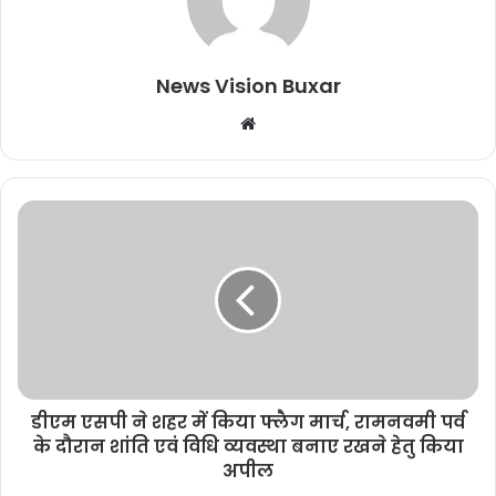
News Vision Buxar
W
e
b
s
i
t
e
डीएम एसपी ने शहर में किया फ्लैग मार्च, रामनवमी पर्व
के दौरान शांति एवं विधि व्यवस्था बनाए रखने हेतु किया
अपील