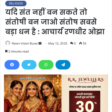
RELIGION
यदि संत नहीं बन सकते तो
संतोषी बन जाओ संतोष सबसे
बड़ा धन है : आचार्य रणधीर ओझा
News Vision Buxar
S
May 12, 2025
0
55
e
2 minutes read
n
d
a
n
e
m
a
i
l