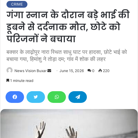
CRIME
गंगा स्नान के दौरान बड़े भाई की
डूबने से दर्दनाक मौत, छोटे को
परिजनों ने बचाया
बक्सर के लाढ़ोपुर नारा स्थित साधु घाट पर हादसा, छोटे भाई को
बचाया गया, हिमांशु ने तोड़ा दम; गांव में शोक की लहर
News Vision Buxar
S
June 15, 2026
0
220
e
1 minute read
n
d
a
n
e
m
a
i