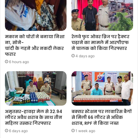
मकान को चोरों ने बनाया निशा
रेलवे फुट ओवर ब्रिज पर ट्रैक्टर
ना, सोने-
चढ़ाने का मामले में आरपीएफ
चांदी के गहने और नकदी लेकर
ने चालक को किया गिरफ्तार
फरार
4 days ago
6 hours ago
अमृतसर-हावड़ा मेल से 32.94
बक्सर स्टेशन पर लावारिस बैगों
लीटर अवैध शराब के साथ तीन
से मिली 66 लीटर से अधिक
महिला तस्कर गिरफ्तार
शराब, RPF ने किया जब्त
6 days ago
1 week ago