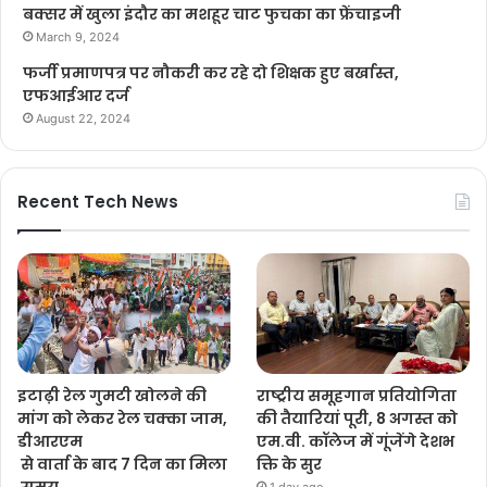
बक्सर में खुला इंदौर का मशहूर चाट फुचका का फ्रेंचाइजी
March 9, 2024
फर्जी प्रमाणपत्र पर नौकरी कर रहे दो शिक्षक हुए बर्खास्त,
एफआईआर दर्ज
August 22, 2024
Recent Tech News
इटाढ़ी रेल गुमटी खोलने की
राष्ट्रीय समूहगान प्रतियोगिता
मांग को लेकर रेल चक्का जाम,
की तैयारियां पूरी, 8 अगस्त को
डीआरएम
एम.वी. कॉलेज में गूंजेंगे देशभ
से वार्ता के बाद 7 दिन का मिला
क्ति के सुर
समय
1 day ago