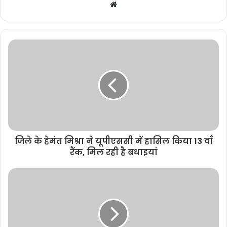
W
e
b
s
i
t
e
जिले के हेमंत मिश्रा ने यूपीएससी में हासिल किया 13 वाँ
रैंक, मिल रही है बधाइयां