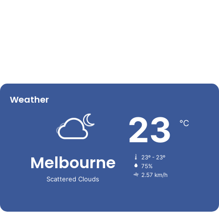
Weather
23
℃
Melbourne
23º - 23º
75%
2.57 km/h
Scattered Clouds