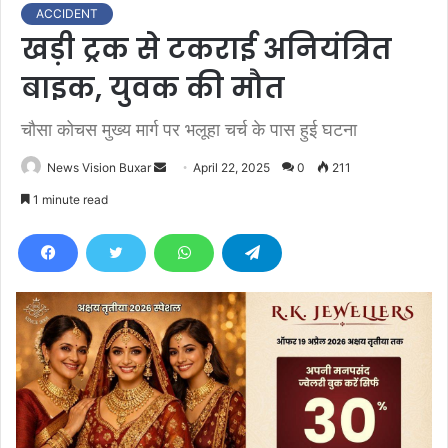
ACCIDENT
खड़ी ट्रक से टकराई अनियंत्रित
बाइक, युवक की मौत
चौसा कोचस मुख्य मार्ग पर भलूहा चर्च के पास हुई घटना
News Vision Buxar
S
April 22, 2025
0
211
e
1 minute read
n
d
a
n
e
m
a
i
l