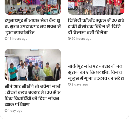
रघुनाथपुर में आधार सेवा केंद्र शु
ट्रिनिटी कॉन्वेंट स्कूल में 20 राउं
रू, मुरार उपडाकघर नए भवन में
ड की रोमांचक क्विज में ‘ट्रिनि
हुआ स्थानांतरित
टी चैम्पस’ बनी विजेता
15 hours ago
20 hours ago
बांकीपुर जीत पर बक्सर में जन
सुराज का शक्ति प्रदर्शन, विजय
जुलूस में गूंजा बदलाव का संदेश
2 days ago
सीपीआर सीखेंगे तो बचेंगी जानें
: रोटरी क्लब बक्सर ने 100 से अ
धिक विद्यार्थियों को दिया जीवन
रक्षक प्रशिक्षण
1 day ago