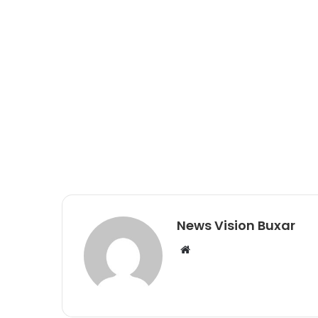
News Vision Buxar
W
e
b
s
i