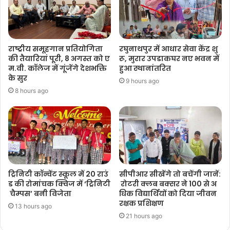
राष्ट्रीय समूहगान प्रतियोगिता
रघुनाथपुर में आधार सेवा केंद्र शु
की तैयारियां पूरी, 8 अगस्त को ए
रू, मुरार उपडाकघर नए भवन में
म.वी. कॉलेज में गूंजेंगे देशभक्ति
हुआ स्थानांतरित
के सुर
9 hours ago
8 hours ago
ट्रिनिटी कॉन्वेंट स्कूल में 20 राउं
सीपीआर सीखेंगे तो बचेंगी जानें:
ड की रोमांचक क्विज में ‘ट्रिनिटी
रोटरी क्लब बक्सर ने 100 से अ
चैम्पस’ बनी विजेता
धिक विद्यार्थियों को दिया जीवन
रक्षक प्रशिक्षण
13 hours ago
21 hours ago