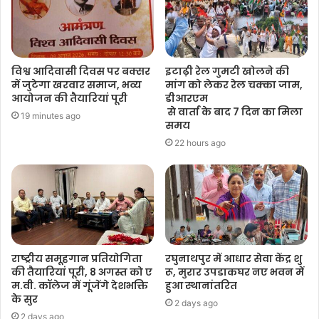
विश्व आदिवासी दिवस पर बक्सर
इटाढ़ी रेल गुमटी खोलने की
में जुटेगा खरवार समाज, भव्य
मांग को लेकर रेल चक्का जाम,
आयोजन की तैयारियां पूरी
डीआरएम
से वार्ता के बाद 7 दिन का मिला
19 minutes ago
समय
22 hours ago
राष्ट्रीय समूहगान प्रतियोगिता
रघुनाथपुर में आधार सेवा केंद्र शु
की तैयारियां पूरी, 8 अगस्त को ए
रू, मुरार उपडाकघर नए भवन में
म.वी. कॉलेज में गूंजेंगे देशभक्ति
हुआ स्थानांतरित
के सुर
2 days ago
2 days ago