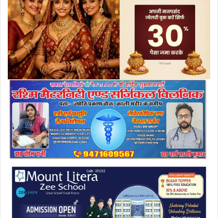
a
i
l