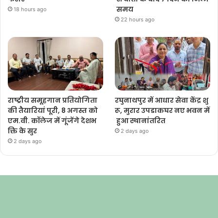
समय
18 hours ago
22 hours ago
राष्ट्रीय समूहगान प्रतियोगिता
रघुनाथपुर में आधार सेवा केंद्र शु
की तैयारियां पूरी, 8 अगस्त को
रू, मुरार उपडाकघर नए भवन में
एम.वी. कॉलेज में गूंजेंगे देशभ
हुआ स्थानांतरित
क्ति के सुर
2 days ago
2 days ago