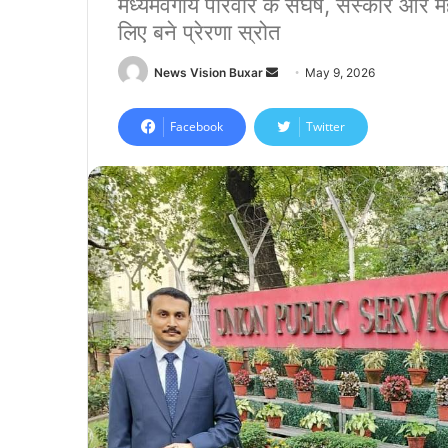
मध्यमवर्गीय परिवार के संघर्ष, संस्कार औ
लिए बने प्रेरणा स्रोत
News Vision Buxar
S
May 9, 2026
e
n
Facebook
Twitter
d
a
n
e
m
a
i
l