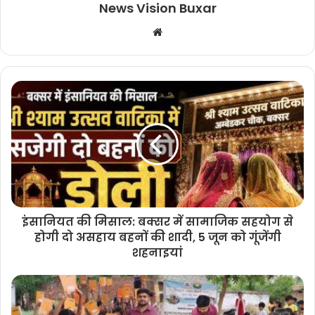
News Vision Buxar
W
e
b
s
i
t
e
इंसानियत की मिसाल: बक्सर में सामाजिक सहयोग से
होगी दो असहाय बहनों की शादी, 5 जून को गूंजेंगी
शहनाइयां