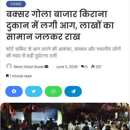
CRIME
बक्सर गोला बाजार किराना
दुकान में लगी आग, लाखों का
सामान जलकर राख
शॉर्ट सर्किट से आग लगने की आशंका, दमकल और स्थानीय लोगों
की मदद से बड़ी दुर्घटना टली
News Vision Buxar
S
June 3, 2026
0
257
e
1 minute read
n
d
a
n
e
m
a
i