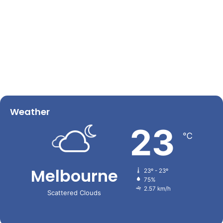
Weather
23
℃
Melbourne
23º - 23º
75%
2.57 km/h
Scattered Clouds