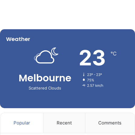
Weather
23
℃
Melbourne
23º - 23º
75%
2.57 km/h
Scattered Clouds
Popular
Recent
Comments