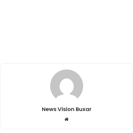
News Vision Buxar
W
e