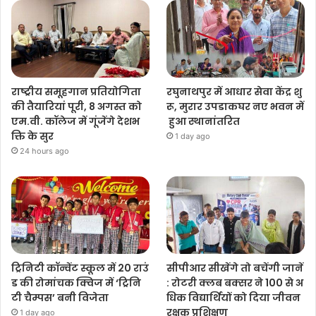
राष्ट्रीय समूहगान प्रतियोगिता
रघुनाथपुर में आधार सेवा केंद्र शु
की तैयारियां पूरी, 8 अगस्त को
रू, मुरार उपडाकघर नए भवन में
एम.वी. कॉलेज में गूंजेंगे देशभ
हुआ स्थानांतरित
क्ति के सुर
1 day ago
24 hours ago
ट्रिनिटी कॉन्वेंट स्कूल में 20 राउं
सीपीआर सीखेंगे तो बचेंगी जानें
ड की रोमांचक क्विज में ‘ट्रिनि
: रोटरी क्लब बक्सर ने 100 से अ
टी चैम्पस’ बनी विजेता
धिक विद्यार्थियों को दिया जीवन
रक्षक प्रशिक्षण
1 day ago