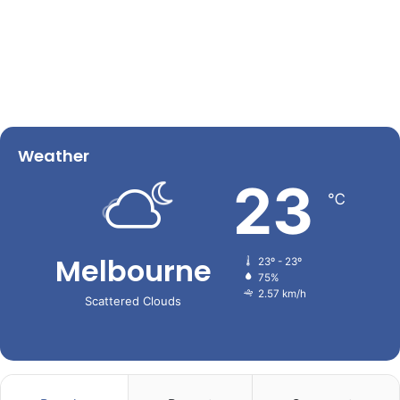
Weather
23
℃
Melbourne
23º - 23º
75%
2.57 km/h
Scattered Clouds