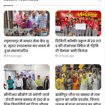
रघुनाथपुर में आधार सेवा केंद्र शु
ट्रिनिटी कॉन्वेंट स्कूल में 20 राउं
रू, मुरार उपडाकघर नए भवन में
ड की रोमांचक क्विज में ‘ट्रिनि
हुआ स्थानांतरित
टी चैम्पस’ बनी विजेता
9 hours ago
13 hours ago
सीपीआर सीखेंगे तो बचेंगी जानें
बांकीपुर जीत पर बक्सर में जन
: रोटरी क्लब बक्सर ने 100 से अ
सुराज का शक्ति प्रदर्शन, विजय
धिक विद्यार्थियों को दिया जीवन
जुलूस में गूंजा बदलाव का संदेश