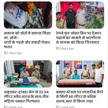
मकान को चोरों ने बनाया निशा
रेलवे फुट ओवर ब्रिज पर ट्रैक्टर
ना, सोने-
चढ़ाने का मामले में आरपीएफ
चांदी के गहने और नकदी लेकर
ने चालक को किया गिरफ्तार
फरार
6 days ago
2 days ago
अमृतसर-हावड़ा मेल से 32.94
बक्सर स्टेशन पर लावारिस बैगों
लीटर अवैध शराब के साथ तीन
से मिली 66 लीटर से अधिक
महिला तस्कर गिरफ्तार
शराब, RPF ने किया जब्त
1 week ago
1 week ago