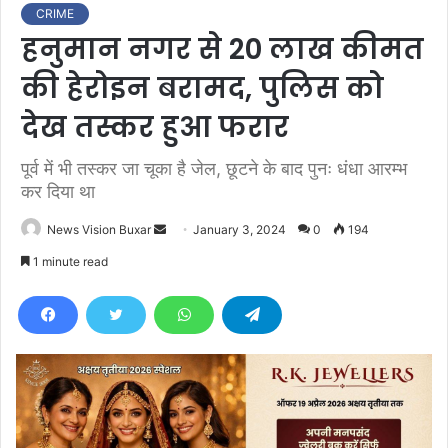
CRIME
हनुमान नगर से 20 लाख कीमत
की हेरोइन बरामद, पुलिस को
देख तस्कर हुआ फरार
पूर्व में भी तस्कर जा चूका है जेल, छूटने के बाद पुनः धंधा आरम्भ
कर दिया था
News Vision Buxar
S
January 3, 2024
0
194
e
1 minute read
n
d
a
n
e
m
a
i