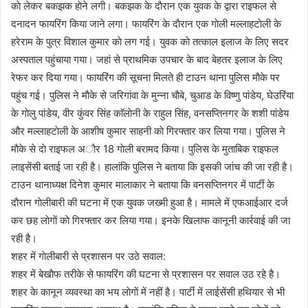
काे लेकर बकझक हाेने लगी। बकझक के दाैरान एक युवक के द्वारा राइफल से
दनादन फायरिंग किया जाने लगा। फायरिंग के दाैरान एक गाेली मल्लाहटाेली के
हरेराम के पुत्र विशाल कुमार काे लग गई। युवक काे तत्काल इलाज के लिए सदर
अस्पताल पहुंचाया गया। जहां से प्राथमिक उपचार के बाद बेहतर इलाज के लिए
रेफर कर दिया गया। फायरिंग की सूचना मिलते ही टाउन थाना पुलिस माैके पर
पहुंच गई। पुलिस ने माैके से जरिगांवा के मुन्ना चाैबे, चुआड के विष्णु पांडेय, घेउरिंया
के गाेलु पांडेय, वीर कुंवर सिंह काॅलाेनी के राहुल सिंह, वनसप्तिनगर के शशी पांडेय
और मल्लाहटाेली के आशीष कुमार साहनी काे गिरफ्तार कर लिया गया। पुलिस ने
माैके से दाे राइफल अाैर 18 गाेली बरामद किया। पुलिस के मुताबिक राइफल
लाइसेंसी बताई जा रही है। हालांकि पुलिस ने बताया कि इसकी जांच की जा रही है।
टाउन थानाध्यक्ष दिनेश कुमार मालाकार ने बताया कि वनसप्तिनगर में पार्टी के
दाैरान गाेलीबारी की घटना में एक युवक जख्मी हुआ है। मामले में एफआईआर दर्ज
कर छह लाेगाें काे गिरफ्तार कर लिया गया। इनके खिलाफ कानूनी कार्रवाई की जा
रही है।
शहर में गाेलीबारी से प्रशासन पर उठे सवाल:
शहर में बेखाैफ तरीके से फायरिंग की घटना से प्रशासन पर सवाल उठ रहे है।
शहर के कानून व्यवस्था का भय लाेगाें में नहीं है। पार्टी में लाईसेंसी हथियार से भी