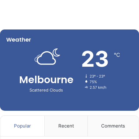
Weather
23
℃
Melbourne
23º - 23º
75%
2.57 km/h
Scattered Clouds
Popular
Recent
Comments