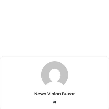
News Vision Buxar
W
e