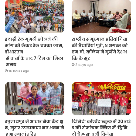
इटाढ़ी रेल गुमटी खोलने की
राष्ट्रीय समूहगान प्रतियोगिता
मांग को लेकर रेल चक्का जाम,
की तैयारियां पूरी, 8 अगस्त को
डीआरएम
एम.वी. कॉलेज में गूंजेंगे देशभ
से वार्ता के बाद 7 दिन का मिला
क्ति के सुर
समय
2 days ago
16 hours ago
रघुनाथपुर में आधार सेवा केंद्र शु
ट्रिनिटी कॉन्वेंट स्कूल में 20 राउं
रू, मुरार उपडाकघर नए भवन में
ड की रोमांचक क्विज में ‘ट्रिनि
हुआ स्थानांतरित
टी चैम्पस’ बनी विजेता