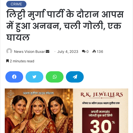
CRIME
लिट्टी मुर्गा पार्टी के दौरान आपस
में हुआ अनबन, चली गोली, एक
घायल
News Vision Buxar
S
July 4, 2023
0
136
e
2 minutes read
n
d
a
n
e
m
a
i
l