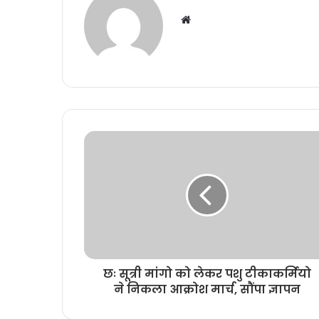
W
e
b
s
i
t
e
छः सूत्री मांगो को लेकर पशु टीकाकर्मियो
ने निकला आक्रोश मार्च, सौंपा ज्ञापन