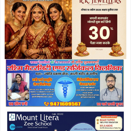
e
m
a
i
l