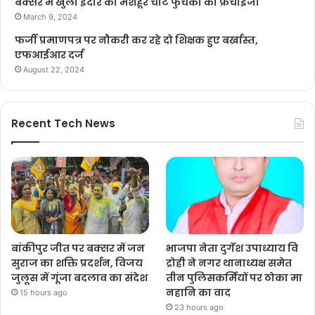
बक्सर में खुला इंदौर का मशहूर चाट फुचका का फ्रेंचाइजी
March 9, 2024
फर्जी प्रमाणपत्र पर नौकरी कर रहे दो शिक्षक हुए बर्खास्त,
एफआईआर दर्ज
August 22, 2024
Recent Tech News
बांकीपुर जीत पर बक्सर में जन
भाजपा नेता दुर्गेश उपाध्याय वि
सुराज का शक्ति प्रदर्शन, विजय
द्रोही ने नगर थानाध्यक्ष समेत
जुलूस में गूंजा बदलाव का संदेश
तीन पुलिसकर्मियों पर ठोका मा
नहानि का वाद
15 hours ago
23 hours ago