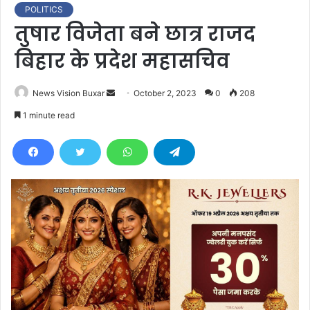
POLITICS
तुषार विजेता बने छात्र राजद
बिहार के प्रदेश महासचिव
News Vision Buxar
S
October 2, 2023
0
208
e
1 minute read
n
d
a
n
e
m
a
i
l