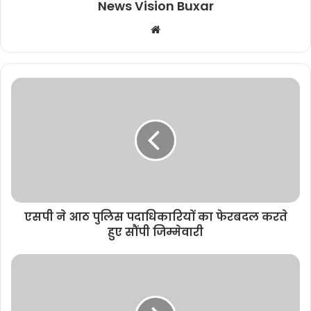
News Vision Buxar
W
e
b
s
i
t
e
एसपी ने आठ पुलिस पदाधिकारियों का फेरबदल करते
हुए सौंपी जिम्मेवारी