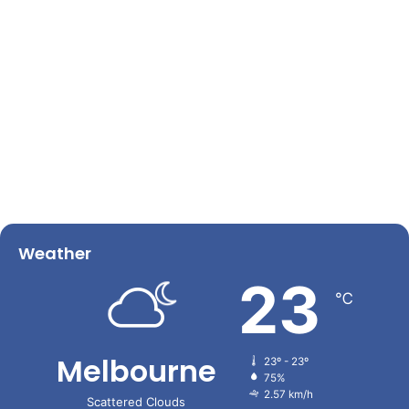
Weather
23
℃
Melbourne
23º - 23º
75%
2.57 km/h
Scattered Clouds