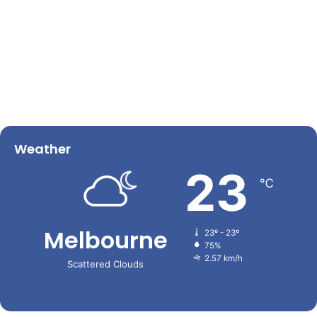
Weather
23
℃
Melbourne
23º - 23º
75%
2.57 km/h
Scattered Clouds