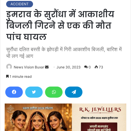
ACCIDENT
डुमराव के सुरौंधा में आकाशीय
बिजली गिरने से एक की मौत
पांच घायल
सुरौंधा दलित बस्ती के झोपड़ी में गिरी आकाशीय बिजली, बारिश में
भी लग गई आग
News Vision Buxar
S
June 30, 2023
0
73
e
1 minute read
n
d
a
n
e
m
a
i