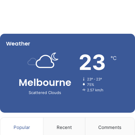
Weather
23
℃
Melbourne
23º - 23º
75%
2.57 km/h
Scattered Clouds
Popular
Recent
Comments