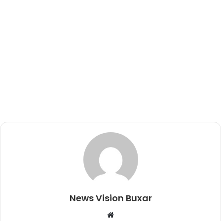
News Vision Buxar
W