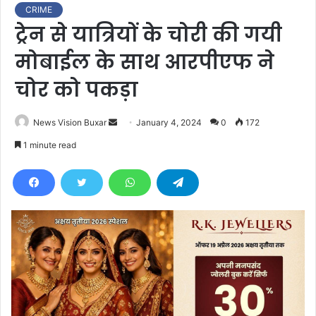
CRIME
ट्रेन से यात्रियों के चोरी की गयी
मोबाईल के साथ आरपीएफ ने
चोर को पकड़ा
News Vision Buxar
S
January 4, 2024
0
172
e
1 minute read
n
d
a
n
e
m
a
i
l