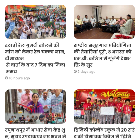
इटाढ़ी रेल गुमटी खोलने की
राष्ट्रीय समूहगान प्रतियोगिता
मांग को लेकर रेल चक्का जाम,
की तैयारियां पूरी, 8 अगस्त को
डीआरएम
एम.वी. कॉलेज में गूंजेंगे देशभ
से वार्ता के बाद 7 दिन का मिला
क्ति के सुर
समय
2 days ago
16 hours ago
रघुनाथपुर में आधार सेवा केंद्र शु
ट्रिनिटी कॉन्वेंट स्कूल में 20 राउं
रू, मुरार उपडाकघर नए भवन में
ड की रोमांचक क्विज में ‘ट्रिनि