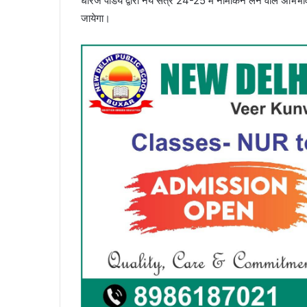
धीरज पांडेय द्वारा नये सत्र 24-25 में नामांकन लेने वाले अभिभा
जायेगा।