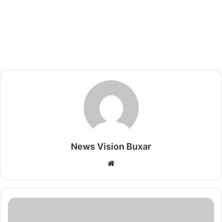
News Vision Buxar
W
e
b
s
i