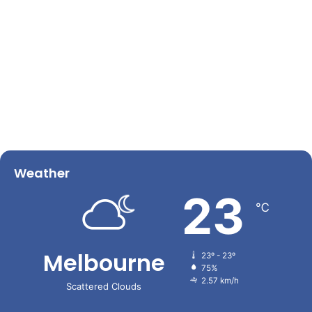
Weather
23
℃
Melbourne
23º - 23º
75%
2.57 km/h
Scattered Clouds