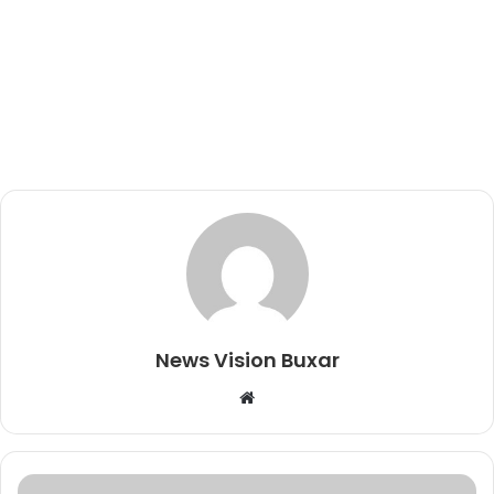
News Vision Buxar
W
e
b
s