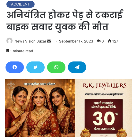
ACCIDENT
अनियंत्रित होकर पेड़ से टकराई
बाइक सवार युवक की मौत
News Vision Buxar
S
September 17, 2023
0
127
e
1 minute read
n
d
a
n
e
m
a
i
l