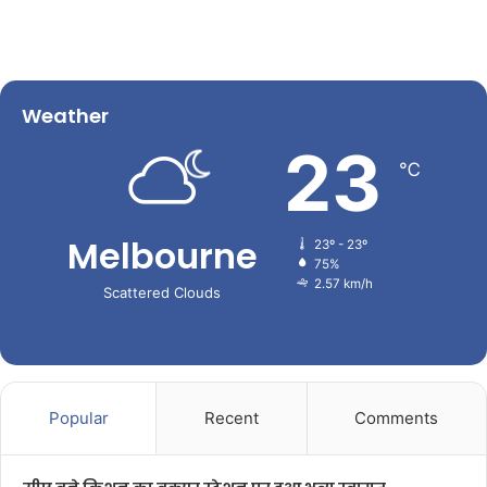
Weather
23
℃
Melbourne
23º - 23º
75%
2.57 km/h
Scattered Clouds
Popular
Recent
Comments