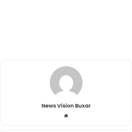
News Vision Buxar
W
e
b