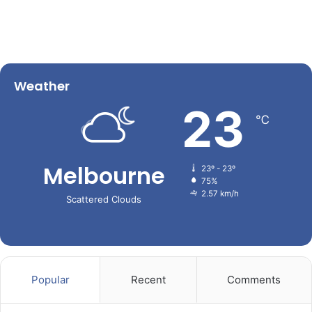
Weather
23
℃
Melbourne
23º - 23º
75%
2.57 km/h
Scattered Clouds
Popular
Recent
Comments