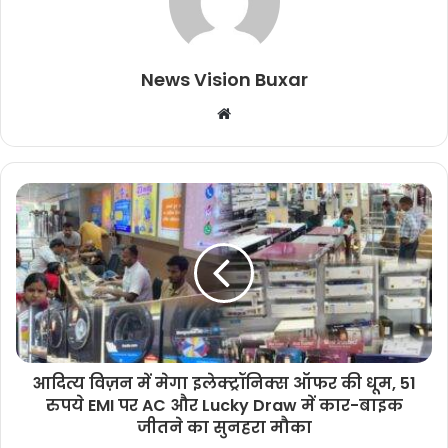
News Vision Buxar
W
e
b
s
i
t
e
आदित्य विज़न में मेगा इलेक्ट्रॉनिक्स ऑफर की धूम, 51
रुपये EMI पर AC और Lucky Draw में कार-बाइक
जीतने का सुनहरा मौका