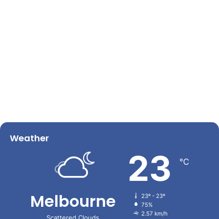
Weather
23
℃
Melbourne
23º - 23º
75%
2.57 km/h
Scattered Clouds