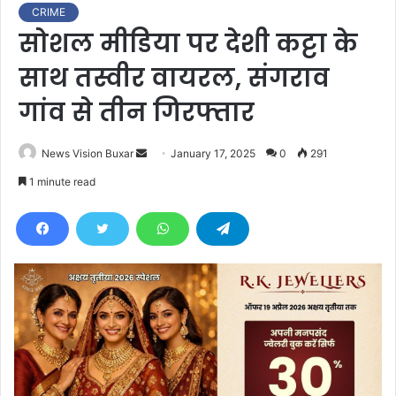
CRIME
सोशल मीडिया पर देशी कट्टा के
साथ तस्वीर वायरल, संगराव
गांव से तीन गिरफ्तार
News Vision Buxar
S
January 17, 2025
0
291
e
1 minute read
n
d
a
n
e
m
a
i
l