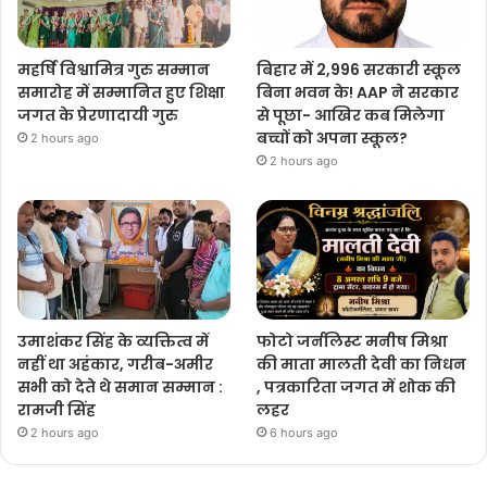
महर्षि विश्वामित्र गुरु सम्मान
बिहार में 2,996 सरकारी स्कूल
समारोह में सम्मानित हुए शिक्षा
बिना भवन के! AAP ने सरकार
जगत के प्रेरणादायी गुरु
से पूछा- आखिर कब मिलेगा
बच्चों को अपना स्कूल?
2 hours ago
2 hours ago
उमाशंकर सिंह के व्यक्तित्व में
फोटो जर्नलिस्ट मनीष मिश्रा
नहीं था अहंकार, गरीब-अमीर
की माता मालती देवी का निधन
सभी को देते थे समान सम्मान :
, पत्रकारिता जगत में शोक की
रामजी सिंह
लहर
2 hours ago
6 hours ago