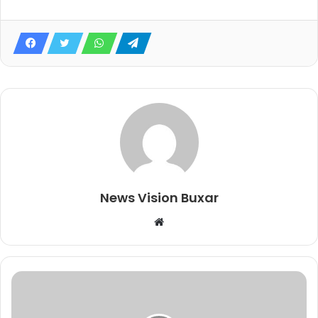
News Vision Buxar
W
e
b
s
i
t