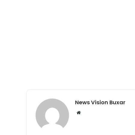
News Vision Buxar
W
e
b
s