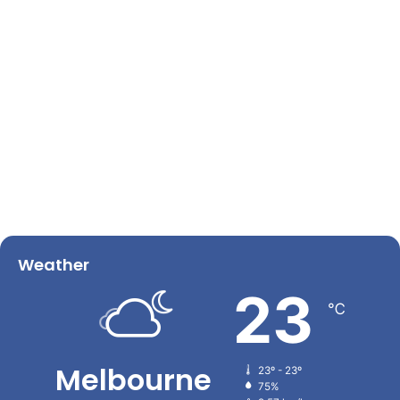
Weather
23
℃
Melbourne
23º - 23º
75%