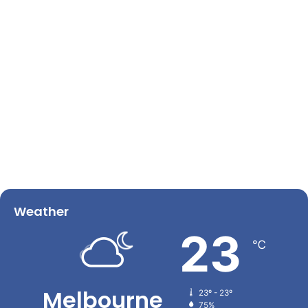
Weather
23
℃
Melbourne
23º - 23º
75%