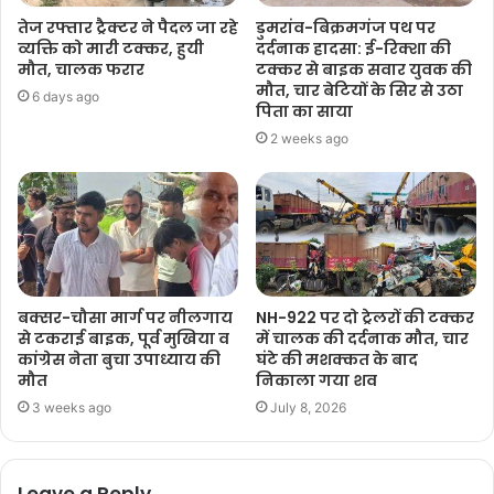
तेज रफ्तार ट्रैक्टर ने पैदल जा रहे
डुमरांव-बिक्रमगंज पथ पर
व्यक्ति को मारी टक्कर, हुयी
दर्दनाक हादसा: ई-रिक्शा की
मौत, चालक फरार
टक्कर से बाइक सवार युवक की
मौत, चार बेटियों के सिर से उठा
6 days ago
पिता का साया
2 weeks ago
बक्सर-चौसा मार्ग पर नीलगाय
NH-922 पर दो ट्रेलरों की टक्कर
से टकराई बाइक, पूर्व मुखिया व
में चालक की दर्दनाक मौत, चार
कांग्रेस नेता बुचा उपाध्याय की
घंटे की मशक्कत के बाद
मौत
निकाला गया शव
3 weeks ago
July 8, 2026
Leave a Reply