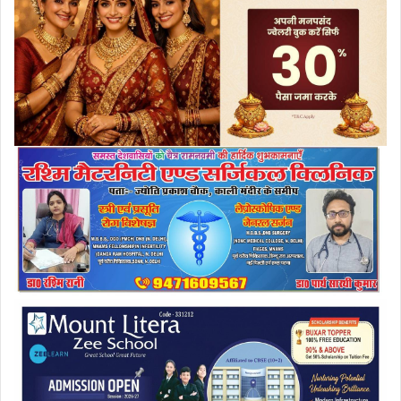
a
i
l