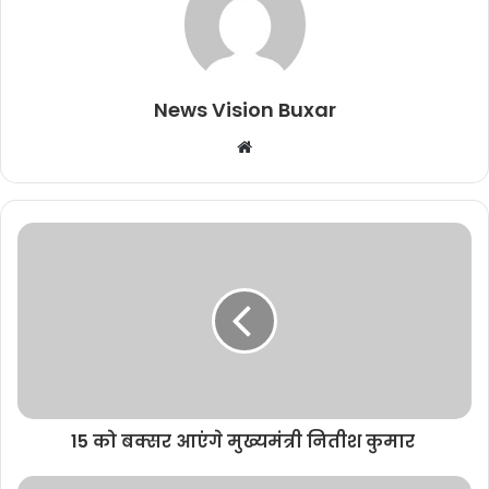
News Vision Buxar
W
e
b
s
i
t
e
15 को बक्सर आएंगे मुख्यमंत्री नितीश कुमार