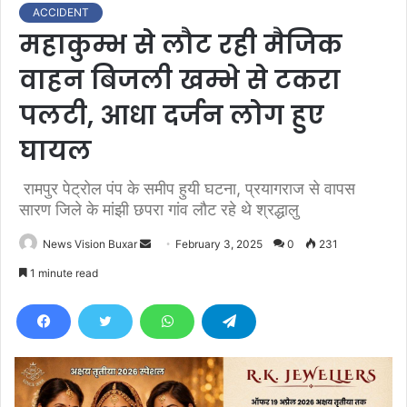
ACCIDENT
महाकुम्भ से लौट रही मैजिक
वाहन बिजली खम्भे से टकरा
पलटी, आधा दर्जन लोग हुए
घायल
रामपुर पेट्रोल पंप के समीप हुयी घटना, प्रयागराज से वापस
सारण जिले के मांझी छपरा गांव लौट रहे थे श्रद्धालु
News Vision Buxar
S
February 3, 2025
0
231
e
1 minute read
n
d
a
n
e
m