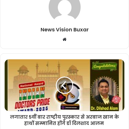
News Vision Buxar
W
e
b
s
i
t
e
लगातार 5वीं बार राष्ट्रीय पुरस्कार से अरबाज खान के
हाथों सम्मानित होंगे डॉ दिलशाद आलम