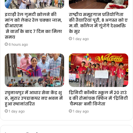
इटाढ़ी रेल गुमटी खोलने की
राष्ट्रीय समूहगान प्रतियोगिता
मांग को लेकर रेल चक्का जाम,
की तैयारियां पूरी, 8 अगस्त को ए
डीआरएम
म.वी. कॉलेज में गूंजेंगे देशभक्ति
से वार्ता के बाद 7 दिन का मिला
के सुर
समय
1 day ago
6 hours ago
रघुनाथपुर में आधार सेवा केंद्र शु
ट्रिनिटी कॉन्वेंट स्कूल में 20 राउं
रू, मुरार उपडाकघर नए भवन में
ड की रोमांचक क्विज में ‘ट्रिनिटी
हुआ स्थानांतरित
चैम्पस’ बनी विजेता
1 day ago
1 day ago