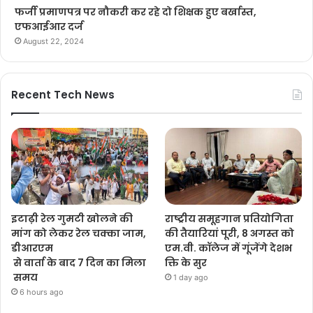
फर्जी प्रमाणपत्र पर नौकरी कर रहे दो शिक्षक हुए बर्खास्त,
एफआईआर दर्ज
August 22, 2024
Recent Tech News
इटाढ़ी रेल गुमटी खोलने की
राष्ट्रीय समूहगान प्रतियोगिता
मांग को लेकर रेल चक्का जाम,
की तैयारियां पूरी, 8 अगस्त को
डीआरएम
एम.वी. कॉलेज में गूंजेंगे देशभ
से वार्ता के बाद 7 दिन का मिला
क्ति के सुर
समय
1 day ago
6 hours ago