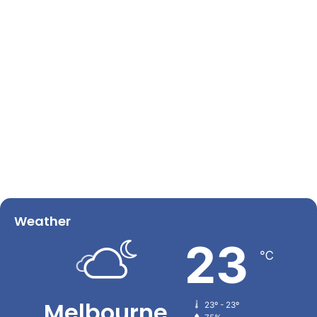
Weather
23
℃
Melbourne
23º - 23º