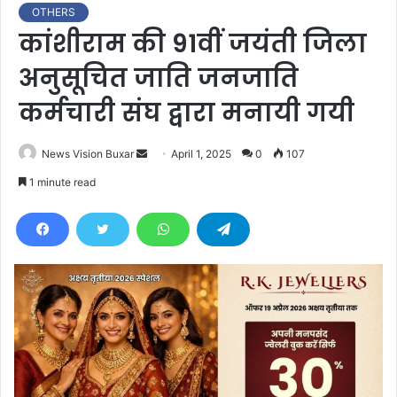
OTHERS
कांशीराम की 91वीं जयंती जिला
अनुसूचित जाति जनजाति
कर्मचारी संघ द्वारा मनायी गयी
News Vision Buxar
S
April 1, 2025
0
107
e
1 minute read
n
d
a
n
e
m
a
i
l