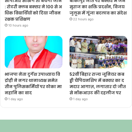
सीपीआर सीखेंगे तो बचेंगी जानें
बांकीपुर जीत पर बक्सर में जन
: रोटरी क्लब बक्सर ने 100 से अ
सुराज का शक्ति प्रदर्शन, विजय
धिक विद्यार्थियों को दिया जीवन
जुलूस में गूंजा बदलाव का संदेश
रक्षक प्रशिक्षण
22 hours ago
10 hours ago
भाजपा नेता दुर्गेश उपाध्याय वि
52वीं बिहार राज्य जूनियर कब
द्रोही ने नगर थानाध्यक्ष समेत
ड्डी चैंपियनशिप में बक्सर का द
तीन पुलिसकर्मियों पर ठोका मा
मदार आगाज़, लगातार दो जीत
नहानि का वाद
से नॉकआउट की दहलीज पर
1 day ago
1 day ago