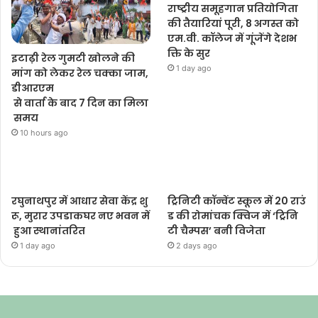
राष्ट्रीय समूहगान प्रतियोगिता
की तैयारियां पूरी, 8 अगस्त को
एम.वी. कॉलेज में गूंजेंगे देशभ
क्ति के सुर
इटाढ़ी रेल गुमटी खोलने की
1 day ago
मांग को लेकर रेल चक्का जाम,
डीआरएम
से वार्ता के बाद 7 दिन का मिला
समय
10 hours ago
रघुनाथपुर में आधार सेवा केंद्र शु
ट्रिनिटी कॉन्वेंट स्कूल में 20 राउं
रू, मुरार उपडाकघर नए भवन में
ड की रोमांचक क्विज में ‘ट्रिनि
हुआ स्थानांतरित
टी चैम्पस’ बनी विजेता
1 day ago
2 days ago