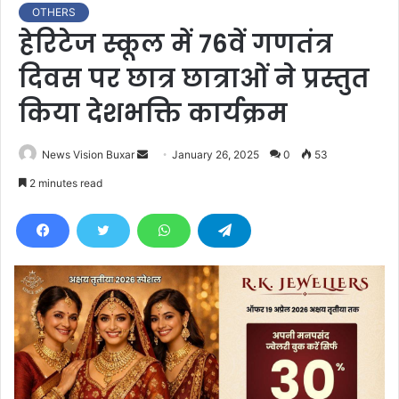
OTHERS
हेरिटेज स्कूल में 76वें गणतंत्र
दिवस पर छात्र छात्राओं ने प्रस्तुत
किया देशभक्ति कार्यक्रम
News Vision Buxar
S
January 26, 2025
0
53
e
2 minutes read
n
d
a
n
e
m
a
i
l