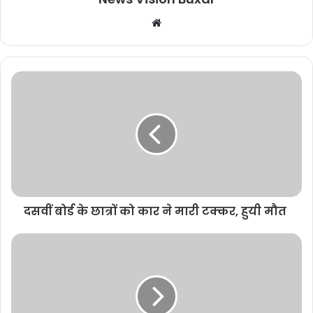
W
e
b
s
i
t
e
दसवीं बोर्ड के छात्रों को कार ने मारी टक्कर, हुयी मौत