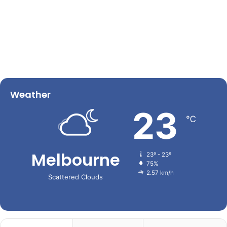
Weather
23
℃
Melbourne
23º - 23º
75%
2.57 km/h
Scattered Clouds