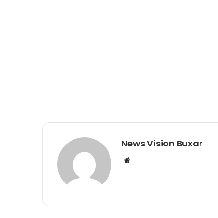
News Vision Buxar
W
e
b
s
i