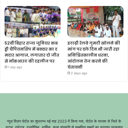
52वीं बिहार राज्य जूनियर कब
इटाढ़ी रेलवे गुमटी खोलने की
ड्डी चैंपियनशिप में बक्सर का द
मांग पर छठे दिन भी जारी रहा
मदार आगाज़, लगातार दो जीत
अनिश्चितकालीन धरना,
से नॉकआउट की दहलीज पर
आंदोलन तेज करने की
चेतावनी
1 day ago
2 days ago
न्यूज़ विज़न पोर्टल का शुभारम्भ मई माह 2023 में किया गया, पोर्टल के माध्यम से जिले के
घटना, दुर्घटना, राजनैतिक, धार्मिक, कला संस्कृति से सम्बंधित खबरों का लगातार प्रकाशन