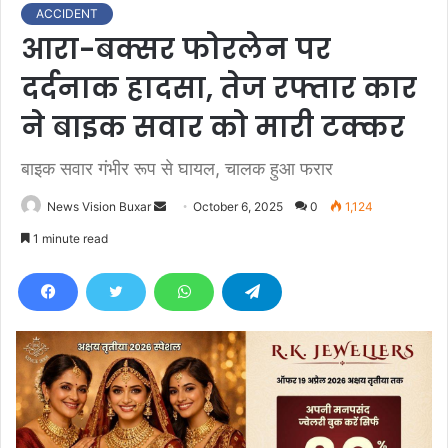
ACCIDENT
आरा-बक्सर फोरलेन पर
दर्दनाक हादसा, तेज रफ्तार कार
ने बाइक सवार को मारी टक्कर
बाइक सवार गंभीर रूप से घायल, चालक हुआ फरार
News Vision Buxar
S
October 6, 2025
0
1,124
e
1 minute read
n
d
a
n
e
m
a
i
l