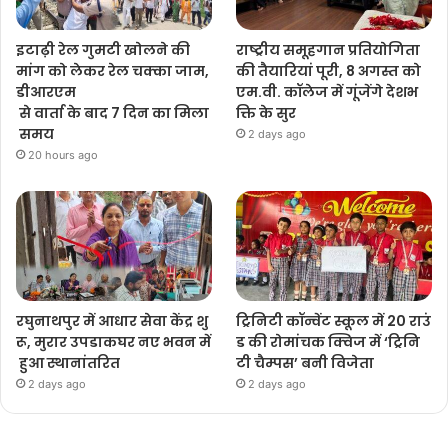
इटाढ़ी रेल गुमटी खोलने की
राष्ट्रीय समूहगान प्रतियोगिता
मांग को लेकर रेल चक्का जाम,
की तैयारियां पूरी, 8 अगस्त को
डीआरएम
एम.वी. कॉलेज में गूंजेंगे देशभ
से वार्ता के बाद 7 दिन का मिला
क्ति के सुर
समय
2 days ago
20 hours ago
रघुनाथपुर में आधार सेवा केंद्र शु
ट्रिनिटी कॉन्वेंट स्कूल में 20 राउं
रू, मुरार उपडाकघर नए भवन में
ड की रोमांचक क्विज में ‘ट्रिनि
हुआ स्थानांतरित
टी चैम्पस’ बनी विजेता
2 days ago
2 days ago