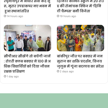
रघुनाथपुर में आधार सेवा केंद्र शु
ट्रिनिटी कॉन्वेंट स्कूल में 20 राउं
रू, मुरार उपडाकघर नए भवन में
ड की रोमांचक क्विज में ‘ट्रिनि
हुआ स्थानांतरित
टी चैम्पस’ बनी विजेता
14 hours ago
19 hours ago
सीपीआर सीखेंगे तो बचेंगी जानें
बांकीपुर जीत पर बक्सर में जन
: रोटरी क्लब बक्सर ने 100 से अ
सुराज का शक्ति प्रदर्शन, विजय
धिक विद्यार्थियों को दिया जीवन
जुलूस में गूंजा बदलाव का संदेश
रक्षक प्रशिक्षण
2 days ago
1 day ago