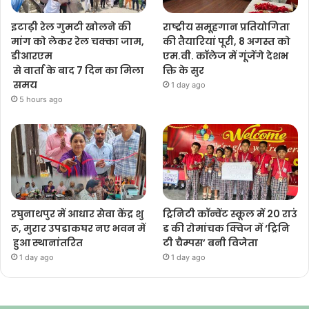
इटाढ़ी रेल गुमटी खोलने की
राष्ट्रीय समूहगान प्रतियोगिता
मांग को लेकर रेल चक्का जाम,
की तैयारियां पूरी, 8 अगस्त को
डीआरएम
एम.वी. कॉलेज में गूंजेंगे देशभ
से वार्ता के बाद 7 दिन का मिला
क्ति के सुर
समय
1 day ago
5 hours ago
रघुनाथपुर में आधार सेवा केंद्र शु
ट्रिनिटी कॉन्वेंट स्कूल में 20 राउं
रू, मुरार उपडाकघर नए भवन में
ड की रोमांचक क्विज में ‘ट्रिनि
हुआ स्थानांतरित
टी चैम्पस’ बनी विजेता
1 day ago
1 day ago