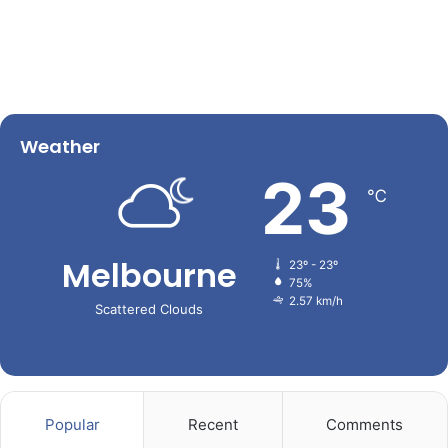
Weather
23
℃
Melbourne
23º - 23º
75%
2.57 km/h
Scattered Clouds
Popular
Recent
Comments