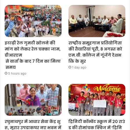
इटाढ़ी रेल गुमटी खोलने की
राष्ट्रीय समूहगान प्रतियोगिता
मांग को लेकर रेल चक्का जाम,
की तैयारियां पूरी, 8 अगस्त को
डीआरएम
एम.वी. कॉलेज में गूंजेंगे देशभ
से वार्ता के बाद 7 दिन का मिला
क्ति के सुर
समय
1 day ago
5 hours ago
रघुनाथपुर में आधार सेवा केंद्र शु
ट्रिनिटी कॉन्वेंट स्कूल में 20 राउं
रू, मुरार उपडाकघर नए भवन में
ड की रोमांचक क्विज में ‘ट्रिनि