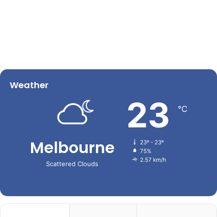
Weather
23
℃
Melbourne
23º - 23º
75%
2.57 km/h
Scattered Clouds