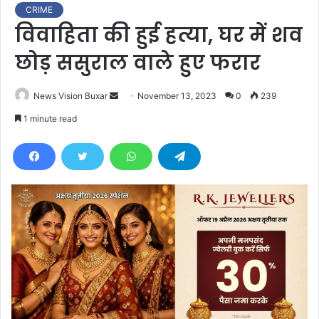
CRIME
विवाहिता की हुई हत्या, घर में शव
छोड़ ससुराल वाले हुए फरार
News Vision Buxar
S
November 13, 2023
0
239
e
1 minute read
n
d
a
n
e
m
a
i
l