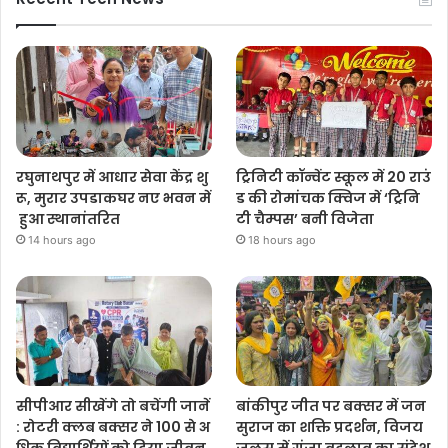
रघुनाथपुर में आधार सेवा केंद्र शु
ट्रिनिटी कॉन्वेंट स्कूल में 20 राउं
रू, मुरार उपडाकघर नए भवन में
ड की रोमांचक क्विज में ‘ट्रिनि
हुआ स्थानांतरित
टी चैम्पस’ बनी विजेता
14 hours ago
18 hours ago
सीपीआर सीखेंगे तो बचेंगी जानें
बांकीपुर जीत पर बक्सर में जन
: रोटरी क्लब बक्सर ने 100 से अ
सुराज का शक्ति प्रदर्शन, विजय
धिक विद्यार्थियों को दिया जीवन
जुलूस में गूंजा बदलाव का संदेश