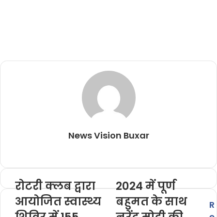
News Vision Buxar
W
e
b
रोटरी क्लब द्वारा
2024 में पूर्ण
s
आयोजित स्वास्थ्य
i
बहुमत के साथ
R
t
शिविर में 155
नरेंद्र मोदी की
e