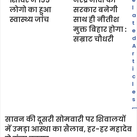
e
l
लोगो का हुआ
सरकार बनेगी
a
स्वास्थ्य जांच
साथ ही नीतीश
t
मुक्त बिहार होगा :
e
सम्राट चौधरी
d
A
r
t
i
c
l
e
s
सावन की दूसरी सोमवारी पर शिवालयों
में उमड़ा आस्था का सैलाब, हर-हर महादेव