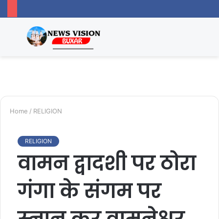
Menu
Switc
S
skin
fo
Home
/
RELIGION
RELIGION
वामन द्वादशी पर ठोरा
गंगा के संगम पर
स्नान कर वामनेश्वर