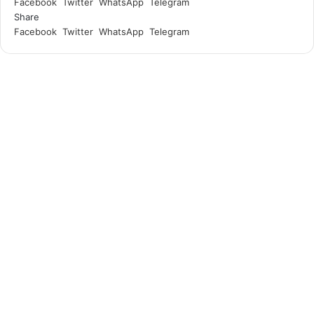
Facebook
Twitter
WhatsApp
Telegram
a
Share
i
Facebook
Twitter
WhatsApp
Telegram
l