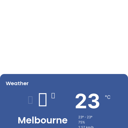
Weather
23
℃
Melbourne
23º - 23º
75%
2.57 km/h