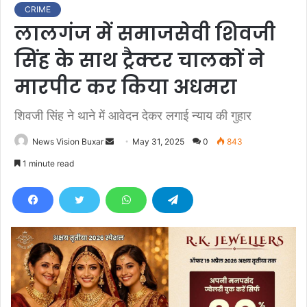
CRIME
लालगंज में समाजसेवी शिवजी
सिंह के साथ ट्रैक्टर चालकों ने
मारपीट कर किया अधमरा
शिवजी सिंह ने थाने में आवेदन देकर लगाई न्याय की गुहार
News Vision Buxar
S
May 31, 2025
0
843
e
1 minute read
n
d
a
n
e
m
a
i
l